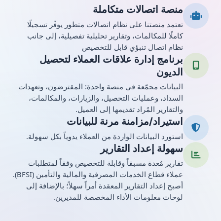
منصة اتصالات متكاملة
تعتمد منصتنا على نظام اتصالات متطور يوفّر تسجيلًا
كاملًا للمكالمات، وتقارير تحليلية تفصيلية، إلى جانب
نظام اتصال تنبؤي قابل للتخصيص
برنامج إدارة علاقات العملاء لتحصيل
الديون
البيانات مجمّعة في منصة واحدة: المقترضون، وتعهدات
السداد، وعمليات التحصيل، والزيارات، والمكالمات،
والتقارير المُراد تقديمها إلى العميل.
استيراد/مزامنة مرنة للبيانات
استورد البيانات الواردة من العملاء يدوياً بكل سهولة.
سهولة إعداد التقارير
تقارير مُعدة مسبقاً وقابلة للتخصيص وفقاً لمتطلبات
عملاء قطاع الخدمات المصرفية والمالية والتأمين (BFSI).
أصبح إعداد التقارير المعقدة أمراً سهلاً؛ بالإضافة إلى
لوحات معلومات الأداء المخصصة للمديرين.