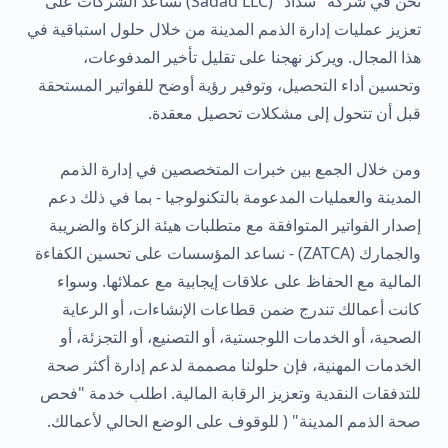
نحن في شركة "سداد" (Sadad LLC) نساعد الشركات على
تعزيز عمليات إدارة الذمم المدينة من خلال حلول استباقية في
هذا المجال. ويركز نهجنا على تقليل تأخير المدفوعات،
وتحسين أداء التحصيل، وتوفير رؤية أوضح للفواتير المستحقة
قبل أن تتحول إلى مشكلات تحصيل معقدة.
ومن خلال الجمع بين خبرات المتخصصين في إدارة الذمم
المدينة والعمليات المدعومة بالتكنولوجيا - بما في ذلك دعم
إصدار الفواتير المتوافقة مع متطلبات هيئة الزكاة والضريبة
والجمارك (ZATCA) - نساعد المؤسسات على تحسين الكفاءة
المالية مع الحفاظ على علاقات إيجابية مع عملائها. وسواء
كانت أعمالك تندرج ضمن قطاعات الإنشاءات، أو الرعاية
الصحية، أو الخدمات اللوجستية، أو التصنيع، أو التجزئة، أو
الخدمات المهنية، فإن حلولنا مصممة لدعم إدارة أكثر صحة
للتدفقات النقدية وتعزيز الرقابة المالية. اطلب خدمة "فحص
صحة الذمم المدينة" ( للوقوف على الوضع الحالي لأعمالك.