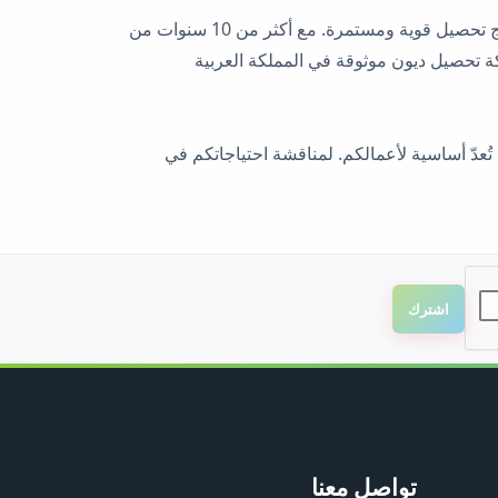
تثق الشركات في جميع أنحاء المملكة العربية السعودية بشركة سداد ذ.م.م. لما تتمتع به من خبرة مثبتة، ونهج احترافي، ونتائج تحصيل قوية ومستمرة. مع أكثر من 10 سنوات من
تغطي أكثر من 4 دول، ونسبة نجاح في التحصيل تصل إلى 95%، تُعدّ سداد شركة تحصيل ديون موثوقة في المملكة العربية
عدّ أساسية لأعمالكم. لمناقشة احتياجاتكم في
اشترك
تواصل معنا