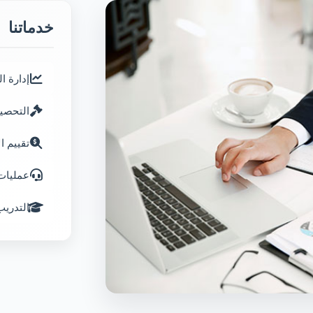
خدماتنا
إدارة ا
التحصيل
تقييم ال
عمليات 
التدري