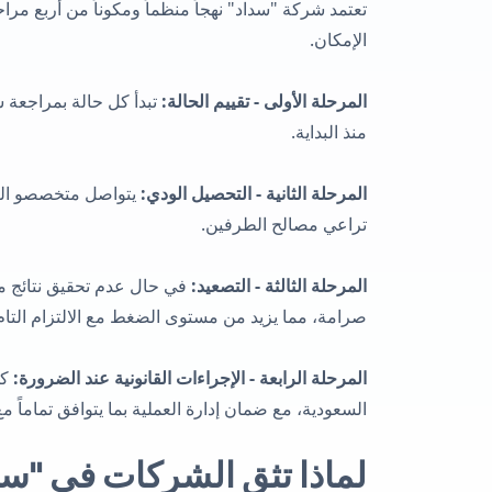
تعتمد شركة "سداد" نهجاً منظماً ومكوناً من أربع م
الإمكان.
المرحلة الأولى - تقييم الحالة:
تبدأ كل حالة بمراجعة شا
منذ البداية.
المرحلة الثانية - التحصيل الودي:
يتواصل متخصصو التحص
تراعي مصالح الطرفين.
المرحلة الثالثة - التصعيد:
في حال عدم تحقيق نتائج مل
صرامة، مما يزيد من مستوى الضغط مع الالتزام التام ب
المرحلة الرابعة - الإجراءات القانونية عند الضرورة:
كخ
السعودية، مع ضمان إدارة العملية بما يتوافق تماماً مع
لماذا تثق الشركات في "سد