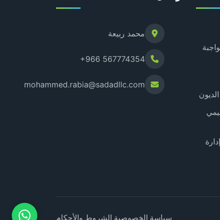
محمد ربيعة
واجبة
+966 567774354
mohammed.rabia@sadadllc.com
الديون
يمي
دارة
سياسة الخصوصية
الشروط والأحكام