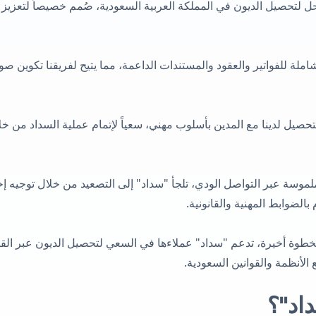
راحل لتحصيل الديون في المملكة العربية السعودية، صُمم خصيصاً لتعز
ملة للفواتير والعقود والمستندات الداعمة، مما يتيح لفريقنا تكوين صور
يل لدينا مع المدين بأسلوب مهني، سعياً لإتمام عملية السداد من خلا
موسة عبر التواصل الودي، تلجأ "سداد" إلى التصعيد من خلال توجيه إ
الضوابط المهنية والقانونية.
طوة أخيرة، تدعم "سداد" عملاءها في السعي لتحصيل الديون عبر القنو
 الأنظمة والقوانين السعودية.
اد"؟