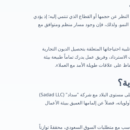
لنظر عن حجمها أو القطاع الذي تنتمي إليه؛ إذ يؤدي
 النمو. ولذلك، فإن وجود مسار منظم ومتوافق مع
ت في تلبية احتياجاتها المتعلقة بتحصيل الديون التجارية
لاسترداد، وفريق عمل يدرك تماماً طبيعة بيئة
اظ على علاقات طويلة الأمد مع العملاء.
ية؟
تتعاون الشركات في جميع أنحاء المملكة بدءاً من المؤسسات التي تتخذ من الرياض مقراً لها ووصولاً إلى الشركات العاملة على مستوى البلاد مع شركة "سداد" (Sadad LLC)
وياته، فضلاً عن إلمامها العميق ببيئة الأعمال
ب مع متطلبات السوق السعودي، محققةً توازناً