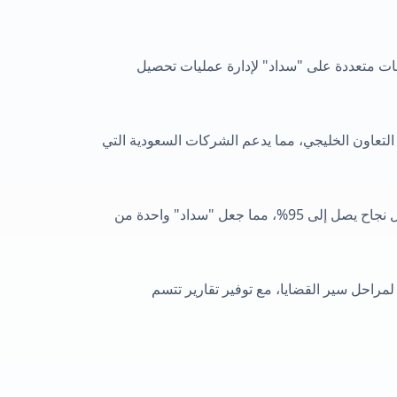
ت متعددة على "سداد" لإدارة عمليات تحصيل
التعاون الخليجي، مما يدعم الشركات السعودية التي
بفضل عمليات التحصيل المنضبطة وفريق العمل المتمرس، حققت الشركة معدل نجاح يصل إلى 95%، مما جعل "سداد" واحدة من
مراحل سير القضايا، مع توفير تقارير تتسم