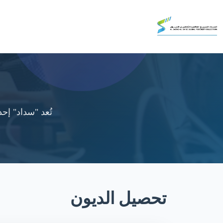
تُعد "سداد" إ
تحصيل الديون