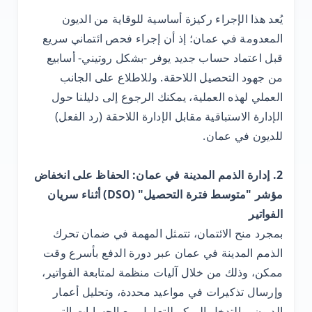
يُعد هذا الإجراء ركيزة أساسية للوقاية من الديون
المعدومة في عمان؛ إذ أن إجراء فحص ائتماني سريع
قبل اعتماد حساب جديد يوفر -بشكل روتيني- أسابيع
من جهود التحصيل اللاحقة. وللاطلاع على الجانب
العملي لهذه العملية، يمكنك الرجوع إلى دليلنا حول
الإدارة الاستباقية مقابل الإدارة اللاحقة (رد الفعل)
للديون في عمان.
2. إدارة الذمم المدينة في عمان: الحفاظ على انخفاض
مؤشر "متوسط ​​فترة التحصيل" (DSO) أثناء سريان
الفواتير
بمجرد منح الائتمان، تتمثل المهمة في ضمان تحرك
الذمم المدينة في عمان عبر دورة الدفع بأسرع وقت
ممكن، وذلك من خلال آليات منظمة لمتابعة الفواتير،
وإرسال تذكيرات في مواعيد محددة، وتحليل أعمار
الديون، والتدخل المبكر للتعامل مع الحسابات التي