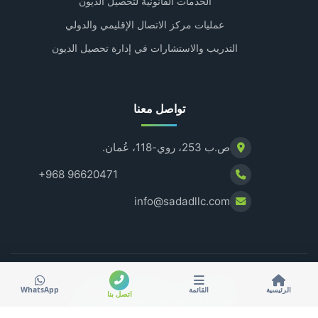
الخدمات القانونية لتحصيل الديون
عمليات مركز الاتصال الإقليمي والدولي
التدريب والاستشارات في إدارة تحصيل الديون
تواصل معنا
ص.ب 253، روي-118، عُمان.
+968 96620471
info@sadadllc.com
© 2026 سداد. جميع الحقوق محفوظة.
الرئيسية
القائمة
WhatsApp
اتصل بنا
سياسة الخصوصية
الشروط والأحكام