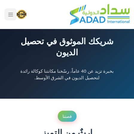
شريكك الموثوق في تحصيل
الديون
بخبرة تزيد عن 40 عاماً، رسّخنا مكانتنا كوكالة رائدة
لتحصيل الديون في الشرق الأوسط.
قصتنا
إرثٌ من التميز